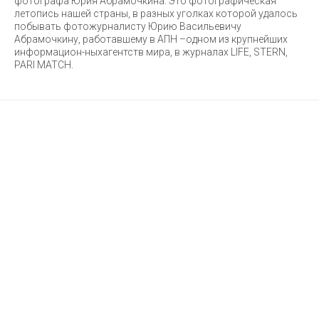
фотографа Юрия Абрамочкина. Это фотографическая
летопись нашей страны, в разных уголках которой удалось
побывать фотожурналисту Юрию Васильевичу
Абрамочкину, работавшему в АПН –одном из крупнейших
информацион-ныхагентств мира, в журналах LIFE, STERN,
PARI MATCH.